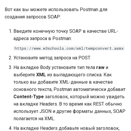
вызова функции
Вот как вы можете использовать Postman для
JSON Unmarshal:
создания запросов SOAP:
Встроенные функции
приоритеты полей
Введите конечную точку SOAP в качестве URL-
Пакеты и импорт пакето
JSON Unmarshal:
адреса запроса в Postman:
использование тегов
Подробнее о fmt.Printf
структуры
https://www.w3schools.com/xml/tempconvert.asmx
Установите метод запроса на POST.
Папка пакета, путь импо
JSON Unmarshal: работа с
На вкладке Body установите тип тела
raw
и
пакета и зависимости
картами
выберите
XML
из выпадающего списка. Как
пакета
только вы добавите XML-данные в качестве
JSON Unmarshal:
основного текста, Postman автоматически добавит
Функция init
использование Unmarshal
Content-Type
заголовок, который можно увидеть
и TextUnmarshaler
на вкладке Headers. В то время как REST обычно
Полные формы импорта
использует JSON и другие форматы данных, SOAP
пакетов
JSON Unmarshal: кодер и
полагается на XML.
декодер
Модули
На вкладке Headers добавьте новый заголовок,