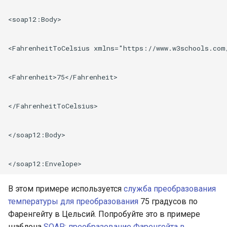
<soap12:Body>

<FahrenheitToCelsius xmlns="https://www.w3schools.com/
<Fahrenheit>75</Fahrenheit>

</FahrenheitToCelsius>

</soap12:Body>

В этом примере используется
служба преобразования
температуры для преобразования
75 градусов по
Фаренгейту в Цельсий. Попробуйте это в примере
шаблона
SOAP: преобразование Фаренгейта в