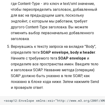
Пакет flag в Go
где Content-Type - это ключ и text/xml значение,
чтобы переопределить заголовок, добавленный
Пакет flag в Go: работа с
для вас на предыдущем шаге, поскольку
позиционными
эндпойнт, с которым мы работаем, требует
аргументами
другого Content-Type заголовка. Вы можете
отменить выбор первоначально добавленного
Пакет flag в Go: FlagSet д
заголовка.
реализации субкоманд
Вернувшись к тексту запроса на вкладке "Body",
определите теги
SOAP envelope, body и header
.
Начните с требуемого тега
SOAP envelope
и
определите все пространства имен. Введите тело
и заголовки SOAP. Название метода (операции)
SOAP должно быть указано в теле SOAP, как
показано в блоке кода ниже. Затем нажмите Send
и проверьте ответ.
<soap12:Envelope xmlns:xsi="http://www.w3.org/2001/XM