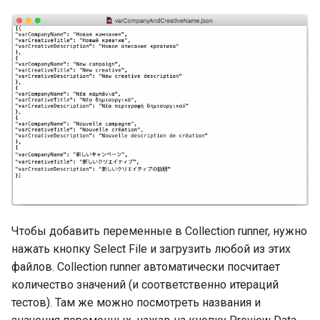
Объявление констант
Полезные типы и пакет
для ввода-вывода:
Типизированные
io.Copy()
именованные константы
Полезные типы и пакет
Автозаполнение в
для ввода-вывода:
объявлениях констант
io.WriteString()
iota в объявлениях
Полезные типы и пакет
констант
для ввода-вывода: Pipe
writers и readers
Переменные, объявлени
переменных
JSON Marshal
Чтобы добавить переменные в Collection runner, нужно
нажать кнопку Select File и загрузить любой из этих
Переменные: присвоени
Преобразование данных
файлов. Collection runner автоматически посчитает
чистых значений
JSON
количество значений (и соответственно итераций
тестов). Там же можно посмотреть названия и
Короткие формы
JSON Marshal: обработка