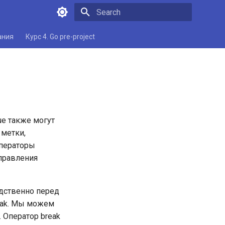
Type to start searching
ания
Курс 4. Go pre-project
и
ue также могут
 метки,
операторы
управления
едственно перед
eak. Мы можем
 Оператор break