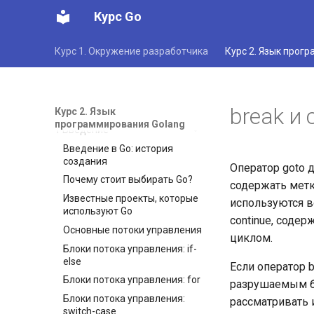
Курс Go
Курс 1. Окружение разработчика
Курс 2. Язык прог
break и
Курс 2. Язык
программирования Golang
1 Введение
Введение в Go: история
создания
Оператор goto д
Почему стоит выбирать Go?
содержать метк
Известные проекты, которые
используются в
используют Go
continue, соде
Основные потоки управления
циклом.
Блоки потока управления: if-
else
Если оператор 
Блоки потока управления: for
разрушаемым бл
Блоки потока управления:
рассматривать 
switch-case