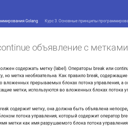
раммирования Golang
Курс 3. Основные принципы программиров
 continue объявление с меткам
олжен содержать метку (label). Операторы break или contin
у, но метка необязательна. Как правило break, содержащие
о вложенных прерываемых блоках потока управления, а 
ржащие метки, используются во вложенных блоках потока 
break содержит метку, она должна быть объявлена непоср
оком потока управления, который содержит оператор br
имя метки как имя разрушаемого блока потока управления.