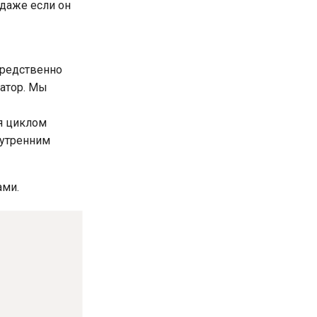
 даже если он
средственно
ратор. Мы
ия циклом
нутренним
ами.