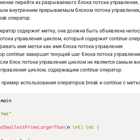
нение перейти из разрываемого блока потока управления,
амым внутренним прерываемым блоком потока управления,
ak оператор.
оператор содержит метку, она должна быть объявлена непо
отока управления циклом, который содержит continue опе
ивать имя метки как имя блока потока управления
ор continue завершит текущий шаг блока потока управлен
если блок потока управления циклом не является самым в
управления циклом, содержащим continue оператор.
пример использования операторов break и continue с метк