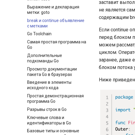
заставит выпол
Выражение и декларация
не является с
метки: goto
содержащим bre
break и continue объявление
с метками
Если continue 
Go Toolchain
перед блоком п
Самая простая программа на
можем рассматр
Go
циклом. Операт
Дополнительные
заранее, даже 
подкоманды Go
блоком потока 
Просмотр документации
пакета Go в браузерах
Ниже приведен 
Введение в элементы
исходного кода
Простая демонстрационная
программа Go
Разрывы строк в Go
Ключевые слова и
идентификаторы в Go
Базовые типы и основные