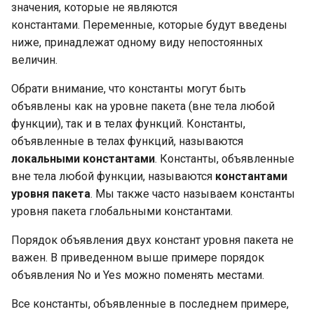
Проверка закрытия канала
Garbage collector. Сборщик
Пакет Golang UTF8
значения, которые не являются
Структура работы Strateg
без блокировки текущей
Динамический тип uint
мусора
EncodeRune
Влияние скорости
Строки в Go
константами. Переменные, которые будут введены
горутины, ограничения
выполнения на
Применимость и шаги
ниже, принадлежат одному виду непостоянных
Динамический тип uint:
используемое
Функции UTF8 RuneCount,
реализации Strategy
Преобразования,
величин.
Тайм-аут и бегущая строка
максимальное число
пространство памяти
RuneCountInString и Valid
связанные со строками
Обрати внимание, что константы могут быть
Отношения Strategy с
объявлены как на уровне пакета (вне тела любой
Закрытие каналов
Динамический тип int
Обозначение Big-O:
Пакет fmt
другими паттернами
Оптимизация компилятора
функции), так и в телах функций. Константы,
использование
для преобразований
объявленные в телах функций, называются
Закрытие каналов:
приближения и эвристик
Динамический тип int:
между строками и
Чтение файлов в Go
локальными константами
. Константы, объявленные
решения грубого закрытия
внутреннее устройство
байтовыми срезами
вне тела любой функции, называются
константами
BubbleSort (сортировка
Запись файлов в Go
Закрытие каналов:
уровня пакета
. Мы также часто называем константы
пузырьком)
Вещественные числа Float
Другие методы
решения вежливого
уровня пакета глобальными константами.
конкатенации строк
Пакет io
закрытия
Реализация BubbleSort н
Float: внутреннее
Порядок объявления двух констант уровня пакета не
Go
устройство
Подробнее о сравнении
Полезные типы и пакеты
важен. В приведенном выше примере порядок
Закрытие каналов:
строк
для ввода-вывода:
объявления No и Yes можно поменять местами.
примеры закрытия
Реализация BubbleSort н
Byte
буферизованный ввод-
Go: кейсы с
Интерфейсы в Go
вывод
Все константы, объявленные в последнем примере,
Контексты
отсортированным слайс