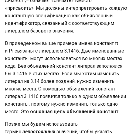
Символ \= означает «связать» вместо
Замыкания (Closures) и
(а)синхронные системные
Емкость слайса (capacity)
расписанию
Пример работы стека в
«присвоить». Мы должны интерпретировать каждую
анонимные функции в Go
вызовы
Функции в Go
Тип reflect.Value и его
Отношения Facade с
Golang
Мок-объекты и
константную спецификацию как объявленный
значения
Передача слайсов в
Использование каналов в
другими паттернами
тестирование
идентификатор, связанный с соответствующим
Go: отложенные функции
Планировщик в Go: Worker
Объявления функций
функции
качестве блокировки
Сложность алгоритма. Bi
литералом базового значения.
stealing
Variadic и вызовы функций
Рефлексия карт (map)
мьютекса или счетных
Паттерн Abstract Factory
notation
Мок-объекты на практик
Variadic
Unit-тестирование
семафоров
Механизм append
(абстрактная фабрика)
В приведенном выше примере имена констант π
Конкурентная модель
Функция reflect.ValueOf
Упрощение формулы
и Pi связаны с литералом 3.1416. Две именованные
Подробнее об объявлениях
Unit-тестирование:
Диалог (пинг-понг) и
Встроенная функция
Структура работы Abstrac
сложности
константы могут использоваться во многих местах
и вызовах функций
модульный тест
Виды нагрузок
инкапсулирование канала
Append
Метод Canconvert
Factory
кода. Без объявлений констант литерал заполнялся
Обозначение Big-O: клас
бы 3.1416 в этих местах. Если мы хотим изменить
Значения функции
Unit-тестирование: подтест
Прибавление чисел
Проверка длины и
Nil слайс
Пакет UTF8
Применимость и шаги
времени
литерал на 3.14 более поздний, нужно изменить
пропускной способности
реализации Abstract Fact
многие места. С помощью объявлений констант
Что такое тип данных
Бенчмарк
каналов
Сортировка
Карта (map)
Пакет Golang UTF8
Обозначение Big-O:
литерал 3.1416 появится только в одном объявлении
DecodeRune
Отношения Abstract Facto
сравнение
константы, поэтому нужно изменить только одно
Примитивы или базовые
Блокирование горутины,
Чтение файлов
с другими паттернами
Хэш-карты на других
место. Это
основная цель объявлений констант
.
типы
операции «попытка-
языках
Пакет Golang UTF8
Обозначение Big-O:
отправка/получить»
Пакет runtime
Позже мы будем использовать
DecodeLastRune
Паттерн Strategy (стратег
улучшение и смена
Динамические типы int, uint
термин
непостоянных
значений, чтобы указать
алгоритма
Реализация хэш-карты Go