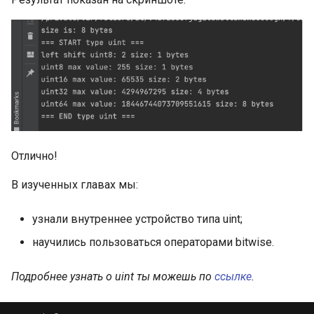
Пакет flag в Go
Пакет flag в Go: работа с
позиционными
аргументами
Пакет flag в Go: FlagSet для
реализации субкоманд
Отлично!
В изученных главах мы:
узнали внутреннее устройство типа uint;
научились пользоваться операторами bitwise.
Подробнее узнать о
uint
ты можешь по
ссылке
.