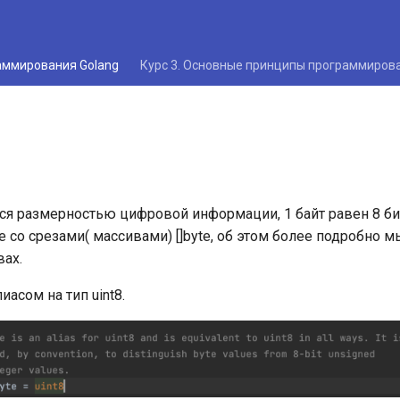
раммирования Golang
Курс 3. Основные принципы программиров
ся размерностью цифровой информации, 1 байт равен 8 бит
 со срезами( массивами) []byte, об этом более подробно м
ах.
иасом на тип uint8.