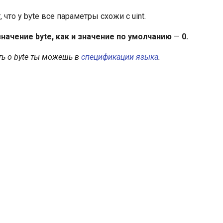
 что у byte все параметры схожи с uint.
значение
byte
, как и значение по умолчанию
—
0.
ь о
byte
ты можешь в
спецификации языка
.