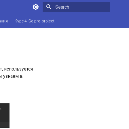
Type to start searching
ания
Курс 4. Go pre-project
, используется
ы узнаем в