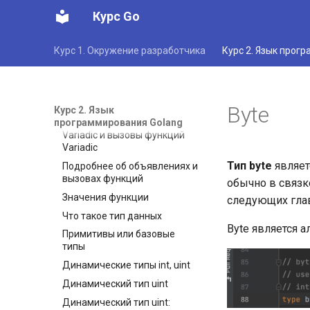
Самая простая программа на
преобразование в
Курс Go
Go
произвольный тип, их
сравнение, присвоение
Дополнительные
значения
подкоманды Go
Курс 1. Окружение разработчика
Курс 2. Язык прог
Указатели в Go: можно ли
Просмотр документации
обойти ограничения Go
пакета Go в браузерах
Pointer
Введение в элементы
Функции в Go
Byte
Курс 2. Язык
исходного кода
программирования Golang
Объявления функций
Простая демонстрационная
Variadic и вызовы функций
программа Go
Variadic
Разрывы строк в Go
Тип
byte
являет
Подробнее об объявлениях и
Ключевые слова и
вызовах функций
обычно в связке
идентификаторы в Go
Значения функции
следующих глав
Базовые типы и основные
Что такое тип данных
литералы значений
Byte является ал
Примитивы или базовые
Основные литералы
типы
значений
Динамические типы int, uint
Основные литералы
значений: литералы
Динамический тип uint
значений рун
Динамический тип uint: