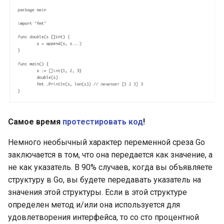
Объявление констант
Полезные типы и пакеты
для ввода-вывода:
Типизированные
io.Copy()
именованные константы
Полезные типы и пакеты
Автозаполнение в
для ввода-вывода:
объявлениях констант
io.WriteString()
iota в объявлениях
Полезные типы и пакеты
констант
для ввода-вывода: Pipe
Самое время
протестировать код
!
writers и readers
Переменные, объявления
Немного необычный характер переменной среза Go
переменных
JSON Marshal
заключается в том, что она передается как значение, а
не как указатель. В 90% случаев, когда вы объявляете
Переменные: присвоение
Преобразование данных в
структуру в Go, вы будете передавать указатель на
чистых значений
JSON
значения этой структуры. Если в этой структуре
определен метод и/или она используется для
Короткие формы
JSON Marshal: обработка
удовлетворения интерфейса, то со сто процентной