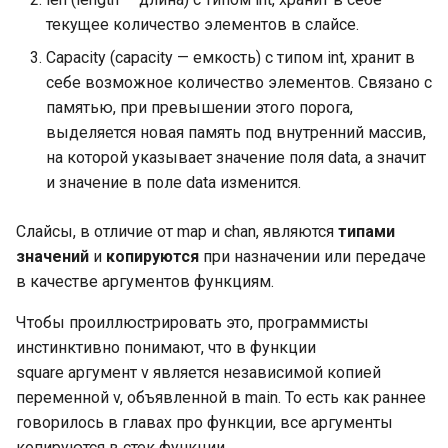
литералы значений
Проверка закрытия канала
Garbage collector. Сборщик
Пакет Golang UTF8
Структура работы Strateg
текущее количество элементов в слайсе.
без блокировки текущей
Динамический тип uint
мусора
EncodeRune
Влияние скорости
горутины, ограничения
Capacity (capacity — емкость) с типом int, хранит в
Основные литералы
выполнения на
Применимость и шаги
значений
себе возможное количество элементов. Связано с
Динамический тип uint:
используемое
Функции UTF8 RuneCount,
реализации Strategy
Тайм-аут и бегущая строка
максимальное число
пространство памяти
памятью, при превышении этого порога,
RuneCountInString и Valid
Основные литералы
выделяется новая память под внутренний массив,
Отношения Strategy с
значений: литералы
Закрытие каналов
Динамический тип int
Обозначение Big-O:
Пакет fmt
другими паттернами
на которой указывает значение поля data, а значит
значений рун
использование
и значение в поле data изменится.
Закрытие каналов:
приближения и эвристик
Динамический тип int:
Чтение файлов в Go
Литералы строковых
решения грубого закрытия
внутреннее устройство
Слайсы, в отличие от map и chan, являются
типами
значений
BubbleSort (сортировка
Запись файлов в Go
значений
и
копируются
при назначении или передаче
Закрытие каналов:
пузырьком)
Вещественные числа Float
в качестве аргументов функциям.
Представление литералов
решения вежливого
Пакет io
Чтобы проиллюстрировать это, программисты
основных числовых
закрытия
Реализация BubbleSort н
Float: внутреннее
инстинктивно понимают, что в функции
значений
Go
устройство
Полезные типы и пакеты
square аргумент v является независимой копией
Закрытие каналов:
для ввода-вывода:
переменной v, объявленной в main. То есть как раннее
Какой символ
примеры закрытия
Реализация BubbleSort н
Byte
буферизованный ввод-
использовать для лучшей
говорилось в главах про функции, все аргументы
Go: кейсы с
вывод
читабельности
Контексты
отсортированным слайс
копируются в стек функции.