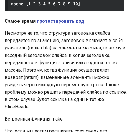
литералы значений
Проверка закрытия канала
Garbage collector. Сборщик
Пакет Golang UTF8
Структура работы Strateg
без блокировки текущей
Динамический тип uint
мусора
EncodeRune
Влияние скорости
горутины, ограничения
Основные литералы
выполнения на
Применимость и шаги
Самое время
протестировать код
!
значений
Динамический тип uint:
используемое
Функции UTF8 RuneCount,
реализации Strategy
Тайм-аут и бегущая строка
максимальное число
пространство памяти
RuneCountInString и Valid
Несмотря на то, что структура заголовка слайса
Основные литералы
Отношения Strategy с
передается по значению, заголовок включает в себя
значений: литералы
Закрытие каналов
Динамический тип int
Обозначение Big-O:
Пакет fmt
другими паттернами
указатель (поле data) на элементы массива, поэтому и
значений рун
использование
исходный заголовок слайса, и копия заголовка,
Закрытие каналов:
приближения и эвристик
Динамический тип int:
Чтение файлов в Go
переданного в функцию, описывают один и тот же
Литералы строковых
решения грубого закрытия
внутреннее устройство
массив. Поэтому, когда функция осуществляет
значений
BubbleSort (сортировка
Запись файлов в Go
возврат (return), измененные элементы можно
Закрытие каналов:
пузырьком)
Вещественные числа Float
увидеть через исходную переменную среза. Также
Представление литералов
решения вежливого
Пакет io
проблему можно решить передачей слайса по ссылке,
основных числовых
закрытия
Реализация BubbleSort н
Float: внутреннее
в этом случае будет ссылка на один и тот же
значений
Go
устройство
Полезные типы и пакеты
SliceHeader.
Закрытие каналов:
для ввода-вывода:
Какой символ
примеры закрытия
Реализация BubbleSort н
Byte
буферизованный ввод-
Встроенная функция make
использовать для лучшей
Go: кейсы с
вывод
Что, если мы хотим расширить срез сверх его
читабельности
Контексты
отсортированным слайс