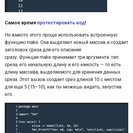
Объявление констант
Полезные типы и пакеты
для ввода-вывода:
Типизированные
io.Copy()
Самое время
протестировать код
!
именованные константы
Полезные типы и пакеты
Но вместо этого проще использовать встроенную
Автозаполнение в
для ввода-вывода:
функцию make. Она выделяет новый массив и создает
объявлениях констант
io.WriteString()
заголовок среза для его описания
сразу. Функция make принимает три аргумента: тип
iota в объявлениях
Полезные типы и пакеты
среза, его начальную длину и его емкость — то есть
констант
для ввода-вывода: Pipe
длину массива, выделяемого для хранения данных
writers и readers
среза. Этот вызов создает срез длиной 10 с местом
Переменные, объявления
для еще 5 (15–10), как ты можешь видеть, запустив
переменных
JSON Marshal
его.
Переменные: присвоение
Преобразование данных в
чистых значений
JSON
Короткие формы
JSON Marshal: обработка