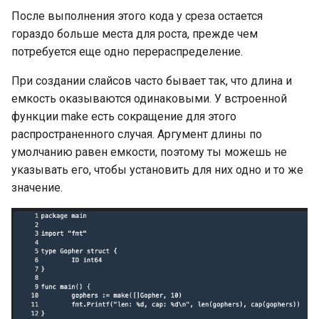
вызова функции
После выполнения этого кода у среза остается
JSON Unmarshal:
гораздо больше места для роста, прежде чем
Встроенные функции
приоритеты полей
потребуется еще одно перераспределение.
При создании слайсов часто бывает так, что длина и
Пакеты и импорт пакетов
JSON Unmarshal:
емкость оказываются одинаковыми. У встроенной
использование тегов
функции make есть сокращение для этого
Подробнее о fmt.Printf
структуры
распространенного случая. Аргумент длины по
Папка пакета, путь импорта
умолчанию равен емкости, поэтому ты можешь не
JSON Unmarshal: работа с
пакета и зависимости
картами
указывать его, чтобы установить для них одно и то же
пакета
значение.
JSON Unmarshal:
Функция init
использование Unmarshaler
и TextUnmarshaler
Полные формы импорта
пакетов
JSON Unmarshal: кодер и
декодер
Модули