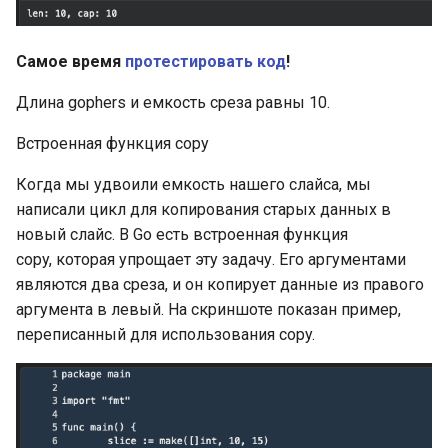
Пакет flag в Go
Пакет flag в Go: работа с
Самое время
протестировать код
!
позиционными
Длина gophers и емкость среза равны 10.
аргументами
Встроенная функция copy
Пакет flag в Go: FlagSet для
реализации субкоманд
Когда мы удвоили емкость нашего слайса, мы
написали цикл для копирования старых данных в
новый слайс. В Go есть встроенная функция
copy, которая упрощает эту задачу. Его аргументами
являются два среза, и он копирует данные из правого
аргумента в левый. На скриншоте показан пример,
переписанный для использования copy.