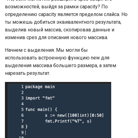
Byte: внутреннее
возможностей, выйдя за рамки capacity? По
устройство
Полезные типы и пакеты
Константы и переменные
определению capacity является пределом слайса. Но
Мьютексы
QuickSort (быстрая
для ввода-вывода: пакет
ты можешь добиться эквивалентного результата,
сортировка)
Bool
ioutil
О терминологии
Использование
выделив новый массив, скопировав данные и
«присваивание»
mutex.Lock() и mutex.Unlock()
QuickSort (быстрая
изменив срез для описания нового массива.
Конвертация типов (Type
Пакет io: правила чтения и
сортировка): бенчмарк и
casting)
потоковые данные
Начнем с выделения. Мы могли бы
Адресация значения
сравнение с BubbleSort
использовать встроенную функцию new для
Пакет io: цепочка reader’ов
выделения массива большего размера, а затем
Области действия
MergeSort (сортировка
нарезать результат.
переменных и
слиянием)
io.Writer
именованные константы
Реализация
Подробнее об объявлениях
пользовательского io.Writer
констант
Полезные типы и пакеты
Введение выведения
для ввода-вывода: os.File и
типов в Go
стандартные типы