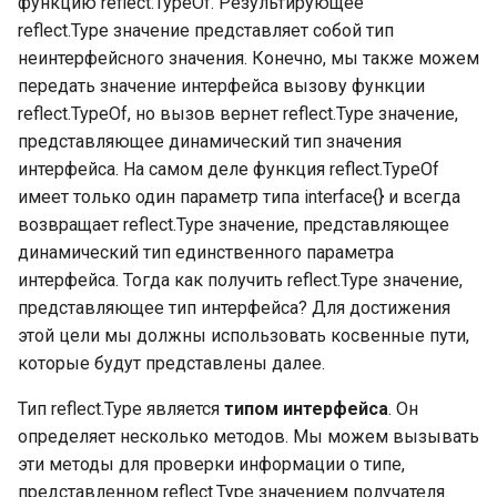
функцию reflect.TypeOf. Результирующее
литералы значений
Проверка закрытия канала
Garbage collector. Сборщик
Структура работы Strateg
reflect.Type значение представляет собой тип
без блокировки текущей
Динамический тип uint
мусора
Влияние скорости
Строки в Go
неинтерфейсного значения. Конечно, мы также можем
горутины, ограничения
Основные литералы
выполнения на
Применимость и шаги
передать значение интерфейса вызову функции
значений
Динамический тип uint:
используемое
реализации Strategy
Преобразования,
reflect.TypeOf, но вызов вернет reflect.Type значение,
Тайм-аут и бегущая строка
максимальное число
пространство памяти
связанные со строками
представляющее динамический тип значения
Основные литералы
Отношения Strategy с
интерфейса. На самом деле функция reflect.TypeOf
значений: литералы
Закрытие каналов
Динамический тип int
Обозначение Big-O:
другими паттернами
Оптимизация компилятора
имеет только один параметр типа interface{} и всегда
значений рун
использование
для преобразований
возвращает reflect.Type значение, представляющее
Закрытие каналов:
приближения и эвристик
Динамический тип int:
между строками и
Литералы строковых
решения грубого закрытия
динамический тип единственного параметра
внутреннее устройство
байтовыми срезами
значений
интерфейса. Тогда как получить reflect.Type значение,
BubbleSort (сортировка
Закрытие каналов:
пузырьком)
Вещественные числа Float
представляющее тип интерфейса? Для достижения
Другие методы
Представление литералов
решения вежливого
конкатенации строк
этой цели мы должны использовать косвенные пути,
основных числовых
закрытия
Реализация BubbleSort н
Float: внутреннее
которые будут представлены далее.
значений
Go
устройство
Подробнее о сравнении
Тип reflect.Type является
типом интерфейса
. Он
Закрытие каналов:
строк
определяет несколько методов. Мы можем вызывать
Какой символ
примеры закрытия
Реализация BubbleSort н
Byte
эти методы для проверки информации о типе,
использовать для лучшей
Go: кейсы с
Интерфейсы в Go
представленном reflect.Type значением получателя.
читабельности
Контексты
отсортированным слайс