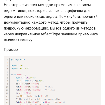
Byte: внутреннее
Некоторые из этих методов применимы ко всем
устройство
Интерфейсы в Go: процесс
видам типов, некоторые из них специфичны для
Константы и переменные
Мьютексы
QuickSort (быстрая
создания itab и itabTable
одного или нескольких видов. Пожалуйста, прочитай
сортировка)
Bool
О терминологии
документацию каждого метод, чтобы получить
Использование
Интерфейсы в Go:
«присваивание»
mutex.Lock() и mutex.Unlock()
подробную информацию. Вызов одного из методов
QuickSort (быстрая
Конвертация типов (Type
полиморфизм
сортировка): бенчмарк и
через неправильное reflect.Type значение приемника
casting)
Адресация значения
сравнение с BubbleSort
вызовет панику.
Интерфейсы в Go:
рефлексия (reflection)
Пример:
Области действия
MergeSort (сортировка
переменных и
слиянием)
Подробнее об интерфейсах
именованные константы
Go
Подробнее об объявлениях
Интерфейсы в Go: упаковка
констант
значений
Введение выведения
Функции make и new
типов в Go