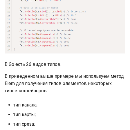
Объявление констант
Типизированные
именованные константы
Автозаполнение в
объявлениях констант
iota в объявлениях
В Go есть 26 видов типов.
констант
В приведенном выше примере мы используем метод
Переменные, объявления
Elem для получения типов элементов некоторых
переменных
типов контейнеров:
Переменные: присвоение
тип канала;
чистых значений
тип карты;
Короткие формы
тип среза;