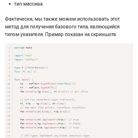
объявления переменных
тип массива.
Общие операторы
Фактически, мы также можем использовать этот
метод для получения базового типа, являющийся
Общие операторы: о
типом указателя. Пример показан на скриншоте.
переполнениях
Общие операторы: о
целочисленных делениях и
операциях с остатком
Общие операторы:
подробнее о постоянных
выражениях
Объявление функций и
вызовы функций
Выход (или возврат) фазы