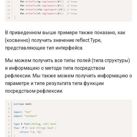
вызова функции
Встроенные функции
В приведенном выше примере также показано, как
Пакеты и импорт пакетов
(косвенно) получить значение reflect.Type,
представляющее тип интерфейса.
Подробнее о fmt.Printf
Мы можем получить все типы полей (типа структуры)
Папка пакета, путь импорта
и информацию о методе типа посредством
пакета и зависимости
рефлексии. Мы также можем получить информацию о
пакета
параметре и типе результата типа функции
посредством рефлексии.
Функция init
Полные формы импорта
пакетов
Модули