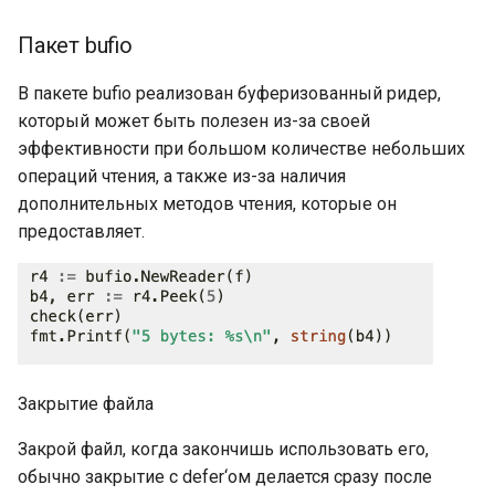
Объявление констант
Пакет bufio
Типизированные
В пакете bufio реализован буферизованный ридер,
именованные константы
который может быть полезен из-за своей
Автозаполнение в
эффективности при большом количестве небольших
объявлениях констант
операций чтения, а также из-за наличия
дополнительных методов чтения, которые он
iota в объявлениях
предоставляет.
констант
Переменные, объявления
переменных
Переменные: присвоение
Закрытие файла
чистых значений
Закрой файл, когда закончишь использовать его,
Короткие формы
обычно закрытие с defer‘ом делается сразу после