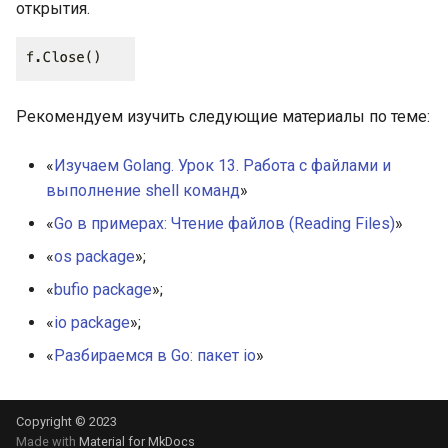
объявления переменных
открытия.
Общие операторы
Общие операторы: о
Рекомендуем изучить следующие материалы по теме:
переполнениях
«
Изучаем Golang. Урок 13. Работа с файлами и
Общие операторы: о
выполнение shell команд
»
целочисленных делениях и
операциях с остатком
«
Go в примерах: Чтение файлов (Reading Files)
»
«
os package
»;
Общие операторы:
«
bufio package
»;
подробнее о постоянных
выражениях
«
io package
»;
«
Разбираемся в Go: пакет io
»
Объявление функций и
вызовы функций
Copyright © 2023
Выход (или возврат) фазы
Made with
Material for MkDocs