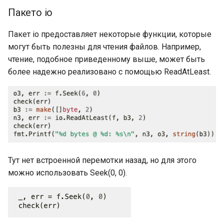
Byte: внутреннее
Пакето io
устройство
Интерфейсы в Go: процесс
Константы и переменные
Мьютексы
QuickSort (быстрая
создания itab и itabTable
Пакет io предоставляет некоторые функции, которые
сортировка)
Bool
могут быть полезны для чтения файлов. Например,
О терминологии
Использование
Интерфейсы в Go:
чтение, подобное приведенному выше, может быть
«присваивание»
mutex.Lock() и mutex.Unlock()
QuickSort (быстрая
Конвертация типов (Type
полиморфизм
более надежно реализовано с помощью ReadAtLeast.
сортировка): бенчмарк и
casting)
Адресация значения
сравнение с BubbleSort
Интерфейсы в Go:
рефлексия (reflection)
Области действия
MergeSort (сортировка
переменных и
слиянием)
Подробнее об интерфейсах
именованные константы
Go
Подробнее об объявлениях
Интерфейсы в Go: упаковка
Тут нет встроенной перемотки назад, но для этого
констант
значений
можно использовать Seek(0, 0).
Введение выведения
Функции make и new
типов в Go