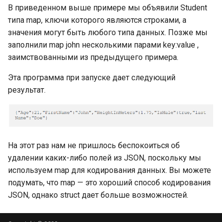
объявления переменных
В приведенном выше примере мы объявили Student
типа map, ключи которого являются строками, а
Общие операторы
значения могут быть любого типа данных. Позже мы
заполнили map john несколькими парами key:value ,
Общие операторы: о
заимствованными из предыдущего примера.
переполнениях
Эта программа при запуске дает следующий
Общие операторы: о
результат.
целочисленных делениях и
операциях с остатком
Общие операторы:
На этот раз нам не пришлось беспокоиться об
подробнее о постоянных
выражениях
удалении каких-либо полей из JSON, поскольку мы
используем map для кодирования данных. Вы можете
Объявление функций и
подумать, что map — это хороший способ кодирования
вызовы функций
JSON, однако struct дает больше возможностей.
Выход (или возврат) фазы