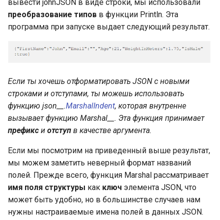
вывести johnJSON в виде строки, мы использовали
литералы значений
Проверка закрытия канала
Garbage collector. Сборщик
Структура работы Strateg
преобразование типов
в функции Println. Эта
без блокировки текущей
Динамический тип uint
мусора
Влияние скорости
Строки в Go
программа при запуске выдает следующий результат.
горутины, ограничения
Основные литералы
выполнения на
Применимость и шаги
значений
Динамический тип uint:
используемое
реализации Strategy
Преобразования,
Тайм-аут и бегущая строка
максимальное число
пространство памяти
связанные со строками
Основные литералы
Отношения Strategy с
значений: литералы
Закрытие каналов
Динамический тип int
Обозначение Big-O:
другими паттернами
Оптимизация компилятора
Если ты хочешь отформатировать
JSON
с новыми
значений рун
использование
для преобразований
строками и отступами, ты можешь использовать
Закрытие каналов:
приближения и эвристик
Динамический тип int:
между строками и
функцию json__.
MarshalIndent
,
которая
внутренне
Литералы строковых
решения грубого закрытия
внутреннее устройство
байтовыми срезами
вызывает функцию
Marshal__. Эта функция принимает
значений
BubbleSort (сортировка
префикс
и
отступ
в качестве аргумента.
Закрытие каналов:
пузырьком)
Вещественные числа Float
Другие методы
Представление литералов
решения вежливого
конкатенации строк
Если мы посмотрим на приведенный выше результат,
основных числовых
закрытия
Реализация BubbleSort н
Float: внутреннее
мы можем заметить неверный формат названий
значений
Go
устройство
Подробнее о сравнении
полей. Прежде всего, функция Marshal рассматривает
Закрытие каналов:
строк
имя поля структуры
как
ключ
элемента JSON, что
Какой символ
примеры закрытия
Реализация BubbleSort н
Byte
может быть удобно, но в большинстве случаев нам
использовать для лучшей
Go: кейсы с
Интерфейсы в Go
нужны настраиваемые имена полей в данных JSON.
читабельности
Контексты
отсортированным слайс