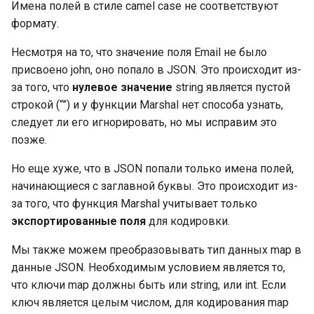
Byte: внутреннее
Имена полей в стиле camel case не соответствуют
устройство
Интерфейсы в Go: процесс
формату.
Константы и переменные
Мьютексы
QuickSort (быстрая
создания itab и itabTable
сортировка)
Bool
Несмотря на то, что значение поля Email не было
О терминологии
Использование
Интерфейсы в Go:
присвоено john, оно попало в JSON. Это происходит из-
«присваивание»
mutex.Lock() и mutex.Unlock()
QuickSort (быстрая
Конвертация типов (Type
полиморфизм
за того, что
нулевое значение
string является пустой
сортировка): бенчмарк и
casting)
строкой (“”) и у функции Marshal нет способа узнать,
Адресация значения
сравнение с BubbleSort
Интерфейсы в Go:
следует ли его игнорировать, но мы исправим это
рефлексия (reflection)
позже.
Области действия
MergeSort (сортировка
Но еще хуже, что в JSON попали только имена полей,
переменных и
слиянием)
Подробнее об интерфейсах
именованные константы
начинающиеся с заглавной буквы. Это происходит из-
Go
за того, что функция Marshal учитывает только
Подробнее об объявлениях
экспортированные поля
для кодировки.
Интерфейсы в Go: упаковка
констант
значений
Мы также можем преобразовывать тип данных map в
данные JSON. Необходимым условием является то,
Введение выведения
Функции make и new
что ключи map должны быть или string, или int. Если
типов в Go
ключ является целым числом, для кодирования map