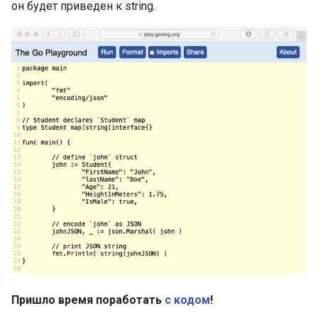
он будет приведен к string.
Объявление констант
Типизированные
именованные константы
Автозаполнение в
объявлениях констант
iota в объявлениях
констант
Переменные, объявления
переменных
Переменные: присвоение
чистых значений
Пришло время поработать
с кодом
!
Короткие формы