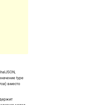
shalJSON,
значение type
тов
) вместо
одержит