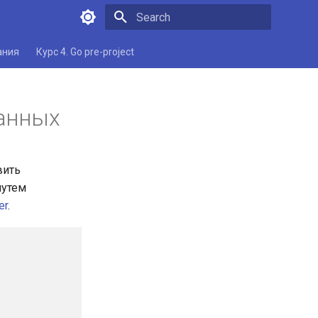
Type to start searching
ания
Курс 4. Go pre-project
данных
вить
путем
er
.