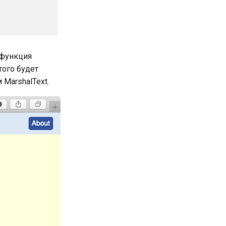
 функция
того будет
MarshalText.