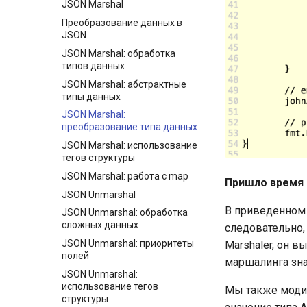
JSON Marshal
целочисленных делениях и
Преобразование данных в
операциях с остатком
JSON
Общие операторы:
JSON Marshal: обработка
подробнее о постоянных
типов данных
выражениях
JSON Marshal: абстрактные
Объявление функций и
типы данных
вызовы функций
JSON Marshal:
Выход (или возврат) фазы
преобразование типа данных
вызова функции
JSON Marshal: использование
Встроенные функции
тегов структуры
Пакеты и импорт пакетов
JSON Marshal: работа с map
Пришло время 
Подробнее о fmt.Printf
JSON Unmarshal
Папка пакета, путь импорта
В приведенном 
JSON Unmarshal: обработка
пакета и зависимости пакета
сложных данных
следовательно, 
Функция init
JSON Unmarshal: приоритеты
Marshaler, он в
Полные формы импорта
полей
маршалинга зна
пакетов
JSON Unmarshal:
Модули
использование тегов
Мы также модиф
структуры