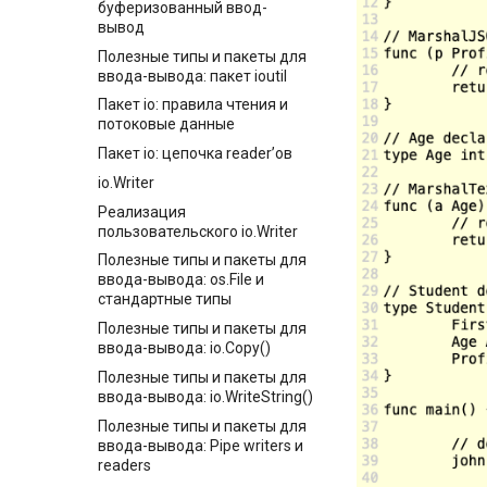
буферизованный ввод-
Подробнее об объявлениях
Интерфейсы в Go: упаковка
вывод
констант
значений
Полезные типы и пакеты для
Введение выведения типов в
Функции make и new
ввода-вывода: пакет ioutil
Go
Пакет io: правила чтения и
Объявление констант
потоковые данные
Типизированные
Пакет io: цепочка reader’ов
именованные константы
io.Writer
Автозаполнение в
объявлениях констант
Реализация
пользовательского io.Writer
iota в объявлениях констант
Полезные типы и пакеты для
Переменные, объявления
ввода-вывода: os.File и
переменных
стандартные типы
Переменные: присвоение
Полезные типы и пакеты для
чистых значений
ввода-вывода: io.Copy()
Короткие формы объявления
Полезные типы и пакеты для
переменных
ввода-вывода: io.WriteString()
Общие операторы
Полезные типы и пакеты для
Общие операторы: о
ввода-вывода: Pipe writers и
переполнениях
readers
Общие операторы: о