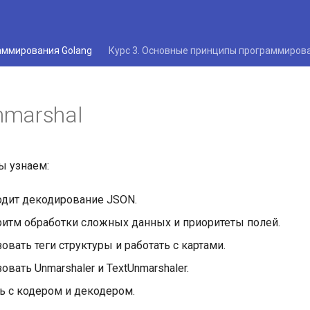
раммирования Golang
Курс 3. Основные принципы программиров
marshal
ы узнаем:
одит декодирование JSON.
ритм обработки сложных данных и приоритеты полей.
овать теги структуры и работать с картами.
овать Unmarshaler и TextUnmarshaler.
ь с кодером и декодером.