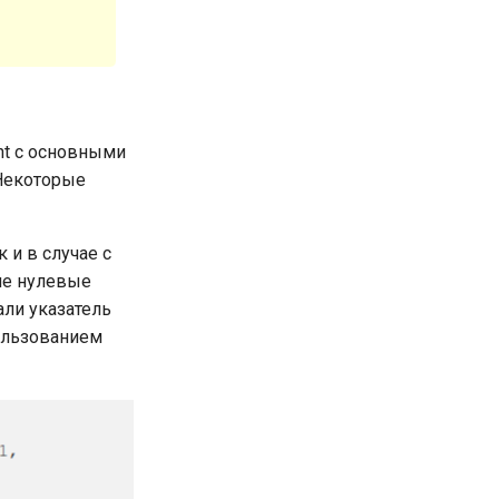
nt с основными
 Некоторые
к и в случае с
щие нулевые
али указатель
пользованием