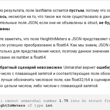
з результата, поле lastName остается
пустым
, потому что о
ось
, несмотря на то, что такое же поле существовало в да
ельные поля JSON, если они не объявлены в struct,
не бу
ваны
.
е заметить, что поле HeightInMeters в JSON представляет 
ыло успешно преобразовано в float64. Как мы знаем, JSON 
только для представления чисел, поэтому данное значение 
вано из number в float64.
братный сценарий невозможен
. Unmarshal вернет
ошибк
число с плавающей запятой и соответствующее поле обозна
лучше обозначить числовое поле, как float32/64 в сценари
о целым числом, либо числом с плавающей запятой.