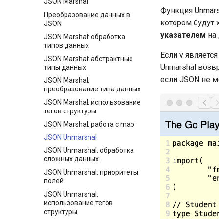
JSON Marshal
целочисленных делениях и
Функция Unmarsh
Преобразование данных в
операциях с остатком
котором будут х
JSON
Общие операторы:
указателем
на 
JSON Marshal: обработка
подробнее о постоянных
типов данных
выражениях
Если v является
JSON Marshal: абстрактные
Объявление функций и
Unmarshal возв
типы данных
вызовы функций
если JSON не м
JSON Marshal:
Выход (или возврат) фазы
преобразование типа данных
вызова функции
JSON Marshal: использование
Встроенные функции
тегов структуры
Пакеты и импорт пакетов
JSON Marshal: работа с map
Подробнее о fmt.Printf
JSON Unmarshal
Папка пакета, путь импорта
JSON Unmarshal: обработка
пакета и зависимости пакета
сложных данных
Функция init
JSON Unmarshal: приоритеты
Полные формы импорта
полей
пакетов
JSON Unmarshal:
Модули
использование тегов
структуры