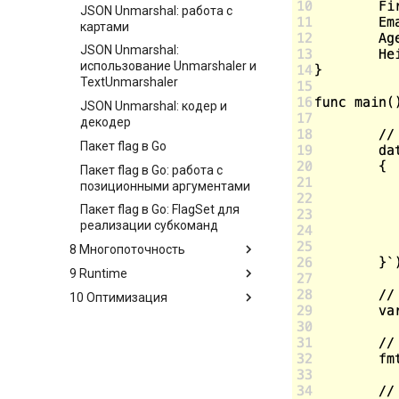
JSON Unmarshal: работа с
картами
JSON Unmarshal:
использование Unmarshaler и
TextUnmarshaler
JSON Unmarshal: кодер и
декодер
Пакет flag в Go
Пакет flag в Go: работа с
позиционными аргументами
Пакет flag в Go: FlagSet для
реализации субкоманд
8 Многопоточность
9 Runtime
Горутины
10 Оптимизация
Горутины: конкурентная
Планировщик ОС
синхронизация
Планировщик ОС: инструкция
Профилирование
Горутины: состояния горутин
по выполнению
Оптимизация regex
Горутины: планировщик
Планировщик ОС: состояние
Оптимизация regex:
и виды работ потока
Горутины: отложенные
бенчмарк