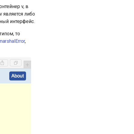
нтейнер v, в
v является либо
ный интерфейс.
типом, то
marshalError
,