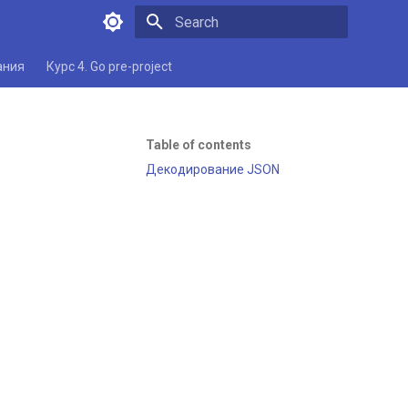
Type to start searching
ания
Курс 4. Go pre-project
Table of contents
Декодирование JSON