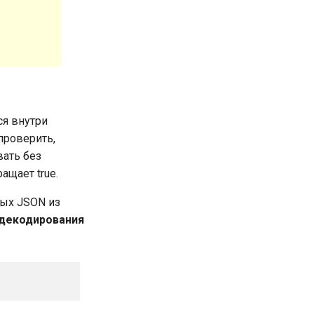
я внутри
 проверить,
вать без
ращает true.
ых JSON из
декодирования