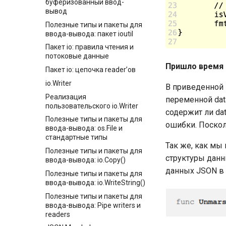
буферизованный ввод-
Подробнее об объявлениях
Интерфейсы в Go: упаковка
вывод
констант
значений
Полезные типы и пакеты для
Введение выведения типов в
Функции make и new
ввода-вывода: пакет ioutil
Go
Пакет io: правила чтения и
Объявление констант
потоковые данные
Типизированные
Пришло время 
Пакет io: цепочка reader’ов
именованные константы
io.Writer
Автозаполнение в
В приведенной
объявлениях констант
Реализация
переменной data
пользовательского io.Writer
iota в объявлениях констант
содержит ли da
Полезные типы и пакеты для
Переменные, объявления
ошибки. Поско
ввода-вывода: os.File и
переменных
стандартные типы
Переменные: присвоение
Так же, как мы
Полезные типы и пакеты для
чистых значений
структуры данн
ввода-вывода: io.Copy()
Короткие формы объявления
данных JSON в с
Полезные типы и пакеты для
переменных
ввода-вывода: io.WriteString()
Общие операторы
Полезные типы и пакеты для
Общие операторы: о
ввода-вывода: Pipe writers и
переполнениях
readers
Общие операторы: о