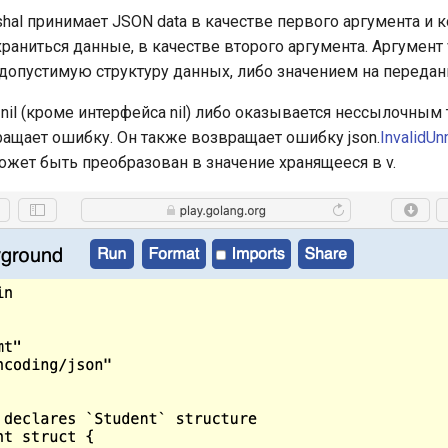
al принимает JSON data в качестве первого аргумента и ко
раниться данные, в качестве второго аргумента. Аргумент 
допустимую структуру данных, либо значением на передан
 nil (кроме интерфейса nil) либо оказывается нессылочным 
ращает ошибку. Он также возвращает ошибку json.
InvalidUn
ожет быть преобразован в значение хранящееся в v.