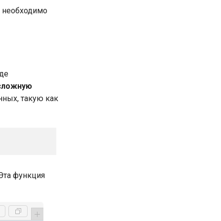
, необходимо
оде
сложную
нных, такую как
Эта функция