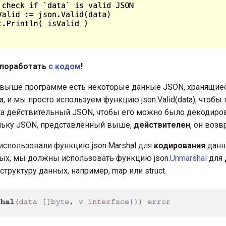
поработать
с кодом
!
 выше программе есть некоторые данные JSON, хранящиес
, и мы просто используем функцию json.Valid(data), чтобы
ta действительный JSON, чтобы его можно было декодиро
льку JSON, представленный выше,
действителен
, он возв
 использовали функцию json.Marshal для
кодирования
данн
ых, мы должны использовать функцию json.
Unmarshal
для
труктуру данных, например, map или struct.