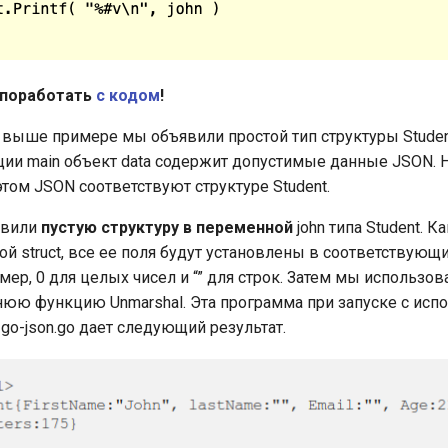
поработать
с кодом
!
выше примере мы объявили простой тип структуры Stude
ции main объект data содержит допустимые данные JSON.
этом JSON соответствуют структуре Student.
явили
пустую структуру в переменной
john типа Student. Ка
рой struct, все ее поля будут установлены в соответствую
мер, 0 для целых чисел и “” для строк. Затем мы использов
ннюю функцию Unmarshal. Эта программа при запуске с ис
go-json.go дает следующий результат.