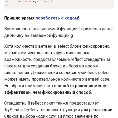
вызова функции
JSON Unmarshal:
Встроенные функции
приоритеты полей
Пришло время
поработать с кодом
!
Возможность вызываемой функции f примерно равна
Пакеты и импорт пакетов
JSON Unmarshal:
двойнику вызываемой функции g.
использование тегов
Подробнее о fmt.Printf
структуры
Хотя количество ветвей в select блоке фиксировано,
мы можем использовать функциональные
Папка пакета, путь импорта
JSON Unmarshal: работа с
возможности, предоставляемые reflect стандартным
пакета и зависимости
картами
пакетом, для создания блока выбора во время
пакета
выполнения. Динамически создаваемый блок select
JSON Unmarshal:
может иметь произвольное количество ветвей case.
Функция init
использование Unmarshaler
Но обрати внимание, что
способ отражения менее
и TextUnmarshaler
эффективен, чем фиксированный способ
.
Полные формы импорта
пакетов
JSON Unmarshal: кодер и
Стандартный reflect пакет также предоставляет
декодер
TrySend и TryRecv выполняет функции для реализации
Модули
блоков выбора «один случай плюс значение по