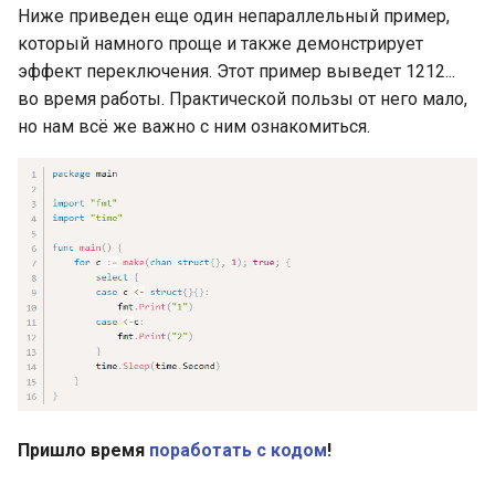
Объявление констант
Ниже приведен еще один непараллельный пример,
Полезные типы и пакеты
который намного проще и также демонстрирует
для ввода-вывода:
Типизированные
io.Copy()
эффект переключения. Этот пример выведет 1212...
именованные константы
во время работы. Практической пользы от него мало,
Полезные типы и пакеты
но нам всё же важно с ним ознакомиться.
Автозаполнение в
для ввода-вывода:
объявлениях констант
io.WriteString()
iota в объявлениях
Полезные типы и пакеты
констант
для ввода-вывода: Pipe
writers и readers
Переменные, объявления
переменных
JSON Marshal
Переменные: присвоение
Преобразование данных в
чистых значений
JSON
Пришло время
поработать с кодом
!
Короткие формы
JSON Marshal: обработка