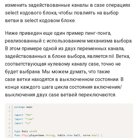
литералы значений
Garbage collector. Сборщик
Пакет Golang UTF8
Структура работы Strateg
изменить задействованные каналы в case операциях
Динамический тип uint
мусора
EncodeRune
Влияние скорости
Строки в Go
select кодового блока, чтобы повлиять на выбор
Основные литералы
выполнения на
Применимость и шаги
ветви в select кодовом блоке.
значений
Динамический тип uint:
используемое
Функции UTF8 RuneCount,
реализации Strategy
Преобразования,
максимальное число
пространство памяти
Ниже приведен еще один пример пинг-понга,
RuneCountInString и Valid
связанные со строками
Основные литералы
реализованный с использованием механизма выбора.
Отношения Strategy с
значений: литералы
Динамический тип int
Обозначение Big-O:
Пакет fmt
другими паттернами
В этом примере одной из двух переменных канала,
Оптимизация компилятора
значений рун
использование
для преобразований
задействованных в блоке выбора, является nil. Ветка,
приближения и эвристик
Динамический тип int:
между строками и
Чтение файлов в Go
соответствующая нулевому каналу case, точно не
Литералы строковых
внутреннее устройство
байтовыми срезами
будет выбрана. Мы можем думать, что такие
значений
BubbleSort (сортировка
Запись файлов в Go
case ветки находятся в выключенном состоянии. В
пузырьком)
Вещественные числа Float
Другие методы
конце каждого шага цикла состояния включения/
Представление литералов
конкатенации строк
Пакет io
выключения двух case ветвей переключаются.
основных числовых
Реализация BubbleSort н
Float: внутреннее
значений
Go
устройство
Подробнее о сравнении
Полезные типы и пакеты
строк
для ввода-вывода:
Какой символ
Реализация BubbleSort н
Byte
буферизованный ввод-
использовать для лучшей
Go: кейсы с
Интерфейсы в Go
вывод
читабельности
отсортированным слайс