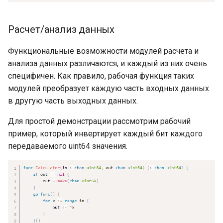
объявления переменных
типов данных
Общие операторы
JSON Marshal: абстрактные
Расчет/анализ данных
типы данных
Общие операторы: о
Функциональные возможности модулей расчета и
переполнениях
JSON Marshal:
анализа данных различаются, и каждый из них очень
преобразование типа
специфичен. Как правило, рабочая функция таких
Общие операторы: о
данных
модулей преобразует каждую часть входных данных
целочисленных делениях и
в другую часть выходных данных.
операциях с остатком
JSON Marshal:
Для простой демонстрации рассмотрим рабочий
использование тегов
пример, который инвертирует каждый бит каждого
Общие операторы:
структуры
передаваемого uint64 значения.
подробнее о постоянных
выражениях
JSON Marshal: работа с map
Объявление функций и
JSON Unmarshal
вызовы функций
JSON Unmarshal: обработка
Выход (или возврат) фазы
сложных данных