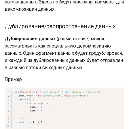
потока данных. Здесь не будут показаны примеры для
Объявление констант
Полезные типы и пакеты
декомпозиции данных.
для ввода-вывода:
Типизированные
io.Copy()
именованные константы
Дублирование/распространение данных
Полезные типы и пакеты
Автозаполнение в
Дублирование данных
(размножение) можно
для ввода-вывода:
объявлениях констант
рассматривать как специальную декомпозицию
io.WriteString()
данных. Один фрагмент данных будет продублирован,
iota в объявлениях
Полезные типы и пакеты
и каждый из дублированных данных будет отправлен
констант
для ввода-вывода: Pipe
в разные потоки выходных данных.
writers и readers
Пример.
Переменные, объявления
переменных
JSON Marshal
Переменные: присвоение
Преобразование данных в
чистых значений
JSON
Короткие формы
JSON Marshal: обработка