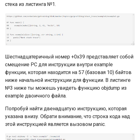
Byte: внутреннее
стека из листинга №1.
устройство
Интерфейсы в Go: процесс
Полезные типы и пакеты
Константы и переменные
Мьютексы
QuickSort (быстрая
создания itab и itabTable
для ввода-вывода: пакет
сортировка)
Bool
ioutil
О терминологии
Использование
Интерфейсы в Go:
«присваивание»
mutex.Lock() и mutex.Unlock()
QuickSort (быстрая
Конвертация типов (Type
полиморфизм
Пакет io: правила чтения и
сортировка): бенчмарк и
casting)
потоковые данные
Адресация значения
сравнение с BubbleSort
Интерфейсы в Go:
Шестнадцатеричный номер +0x39 представляет собой
рефлексия (reflection)
Пакет io: цепочка reader’ов
смещение PC для инструкции внутри example
Области действия
MergeSort (сортировка
функции, которая находится на 57 (базовая 10) байтов
переменных и
слиянием)
Подробнее об интерфейсах
io.Writer
ниже начальной инструкции для функции. В листинге
именованные константы
Go
№3 ниже ты можешь увидеть функцию objdump из
Реализация
example двоичного файла.
Подробнее об объявлениях
Интерфейсы в Go: упаковка
пользовательского io.Writer
констант
значений
Попробуй найти двенадцатую инструкцию, которая
Полезные типы и пакеты
указана внизу. Обрати внимание, что строка кода над
Введение выведения
Функции make и new
для ввода-вывода: os.File и
этой инструкцией является вызовом panic.
типов в Go
стандартные типы