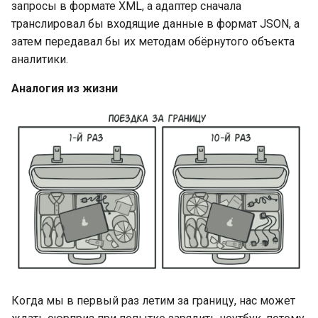
запросы в формате XML, а адаптер сначала
Объявление констант
Полезные типы и пакет
транслировал бы входящие данные в формат JSON, а
для ввода-вывода:
затем передавал бы их методам обёрнутого объекта
Типизированные
io.Copy()
аналитики.
именованные константы
Полезные типы и пакет
Аналогия из жизни
Автозаполнение в
для ввода-вывода:
объявлениях констант
io.WriteString()
iota в объявлениях
Полезные типы и пакет
констант
для ввода-вывода: Pipe
writers и readers
Переменные, объявлени
переменных
JSON Marshal
Переменные: присвоени
Преобразование данных
чистых значений
JSON
Когда мы в первый раз летим за границу, нас может
Короткие формы
JSON Marshal: обработка