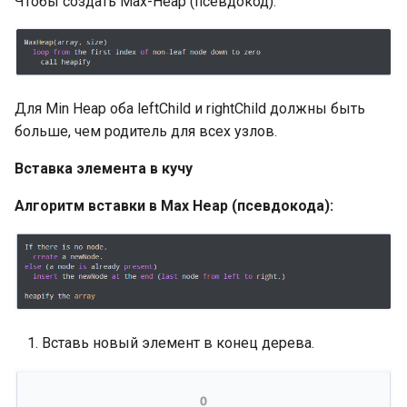
Чтобы создать Max-Heap (псевдокод):
Объявление констант
Полезные типы и пакет
для ввода-вывода:
Типизированные
io.Copy()
именованные константы
Полезные типы и пакет
Для Min Heap оба leftChild и rightChild должны быть
Автозаполнение в
для ввода-вывода:
больше, чем родитель для всех узлов.
объявлениях констант
io.WriteString()
Вставка элемента в кучу
iota в объявлениях
Полезные типы и пакет
Алгоритм вставки в Max Heap (псевдокода):
констант
для ввода-вывода: Pipe
writers и readers
Переменные, объявлени
переменных
JSON Marshal
Переменные: присвоени
Преобразование данных
чистых значений
Вставь новый элемент в конец дерева.
JSON
Короткие формы
JSON Marshal: обработка