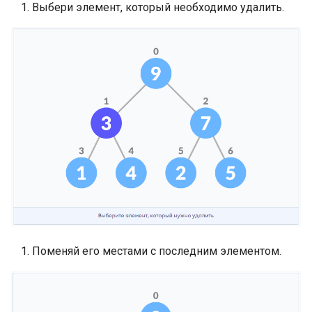
Пакет flag в Go
Выбери элемент, который необходимо удалить.
Пакет flag в Go: работа с
позиционными
аргументами
Пакет flag в Go: FlagSet д
реализации субкоманд
Поменяй его местами с последним элементом.