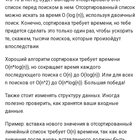
Замыкания (Closures) и
(а)синхронные системны
Дополнительные
Емкость слайса (capacity)
расписанию
список перед поиском в нем. Отсортированный список
анонимные функции в G
вызовы
подкоманды Go
Функции в Go
Тип reflect.Value и его
Отношения Facade с
Мок-объекты и
можно искать за время O (log (n)), используя двоичный
значения
другими паттернами
Передача слайсов в
Использование каналов 
тестирование
поиск. Конечно, сортировка требует времени, но тебе
Go: отложенные функци
Планировщик в Go: Work
Просмотр документации
Объявления функций
функции
качестве блокировки
придется сделать это только один раз, чтобы ускорить
stealing
пакета Go в браузерах
Variadic и вызовы функц
Рефлексия карт (map)
мьютекса или счетных
Паттерн Abstract Factory
Мок-объекты на практик
те, скажем, тысячи поисков, которые произойдут
Variadic
Unit-тестирование
семафоров
(абстрактная фабрика)
Механизм append
впоследствии.
Конкурентная модель
Введение в элементы
Функция reflect.ValueOf
исходного кода
Подробнее об объявлен
Unit-тестирование:
Хороший алгоритм сортировки требует времени
Диалог (пинг-понг) и
Структура работы Abstract
Встроенная функция
и вызовах функций
модульный тест
Виды нагрузок
инкапсулирование канал
Factory
O(n*log(n)), но сокращает время каждого
Append
Метод Canconvert
Простая демонстрацион
последующего поиска с O(n) до O(log(n)). Или для всех
программа Go
Значения функции
Unit-тестирование: подте
Прибавление чисел
Проверка длины и
Применимость и шаги
Nil слайс
Пакет UTF8
n поисков от O(n^2) до O(n*log(n)). Большая победа!
пропускной способности
реализации Abstract Factory
Также стоит изменять структуру данных. Иногда
Разрывы строк в Go
Что такое тип данных
Бенчмарк
каналов
Сортировка
Карта (map)
Пакет Golang UTF8
полезно проверить, как хранятся ваши входные
Отношения Abstract Factory
DecodeRune
данные.
Ключевые слова и
Примитивы или базовы
Блокирование горутины,
Чтение файлов
с другими паттернами
Хэш-карты на других
идентификаторы в Go
типы
операции «попытка-
языках
Пакет Golang UTF8
Пример: вставка нового значения в отсортированный
отправка/получить»
Пакет runtime
Паттерн Strategy (стратегия)
DecodeLastRune
линейный список требует O(n) времени, так как все
Базовые типы и основн
Динамические типы int, u
Реализация хэш-карты G
значения после вновь вставленного должны быть