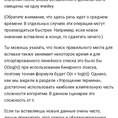
литералы значений
Проверка закрытия кана
Garbage collector. Сборщи
Структура работы Strategy
Пакет Golang UTF8
смещены на одну ячейку.
без блокировки текущей
Динамический тип uint
мусора
EncodeRune
Строки в Go
горутины, ограничения
Основные литералы
Применимость и шаги
(Обратите внимание, что здесь речь идет о среднем
значений
Динамический тип uint:
реализации Strategy
Функции UTF8 RuneCount,
Преобразования,
времени. В отдельных случаях эти операции могут
Тайм-аут и бегущая стро
максимальное число
RuneCountInString и Valid
связанные со строками
производиться быстрее. Например, если новое
Основные литералы
Отношения Strategy с
значение вставлено в конце, то сдвигать нечего.)
значений: литералы
Закрытие каналов
Динамический тип int
другими паттернами
Пакет fmt
Оптимизация компилято
значений рун
Ты можешь указать, что поиск правильного места для
для преобразований
Закрытие каналов:
Динамический тип int:
вставки также занимает некоторое время и для
между строками и
Чтение файлов в Go
Литералы строковых
решения грубого закрыт
внутреннее устройство
байтовыми срезами
отсортированного линейного списка это было бы
значений
Запись файлов в Go
O(log(n)) при использовании бинарного поиска,
Закрытие каналов:
Вещественные числа Flo
Другие методы
поэтому точная формула будет O(n + log(n)). Однако,
Представление литерал
решения вежливого
конкатенации строк
Пакет io
как мы видели в разделе «Упрощение термина»,
основных числовых
закрытия
Float: внутреннее
достаточно использовать наиболее влиятельную часть
значений
устройство
Подробнее о сравнении
Полезные типы и пакет
сложности алгоритма. В данном сценарии это
Закрытие каналов:
строк
для ввода-вывода:
сложность от n.
Какой символ
примеры закрытия
Byte
буферизованный ввод-
Если ты вставляешь новые данные очень часто,
использовать для лучше
Интерфейсы в Go
вывод
читабельности
лучше превратить этот список в сбалансированное
Контексты