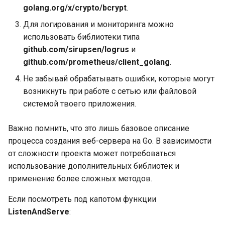
Объявление констант
golang.org/x/crypto/bcrypt
.
Полезные типы и пакет
для ввода-вывода:
Для логирования и мониторинга можно
Типизированные
io.Copy()
использовать библиотеки типа
именованные константы
github.com/sirupsen/logrus
и
Полезные типы и пакет
github.com/prometheus/client_golang
.
Автозаполнение в
для ввода-вывода:
Не забывай обрабатывать ошибки, которые могут
объявлениях констант
io.WriteString()
возникнуть при работе с сетью или файловой
системой твоего приложения.
iota в объявлениях
Полезные типы и пакет
констант
для ввода-вывода: Pipe
Важно помнить, что это лишь базовое описание
writers и readers
процесса создания веб-сервера на Go. В зависимости
Переменные, объявлени
переменных
от сложности проекта может потребоваться
JSON Marshal
использование дополнительных библиотек и
Переменные: присвоени
применение более сложных методов.
Преобразование данных
чистых значений
JSON
Если посмотреть под капотом функции
ListenAndServe
:
Короткие формы
JSON Marshal: обработка