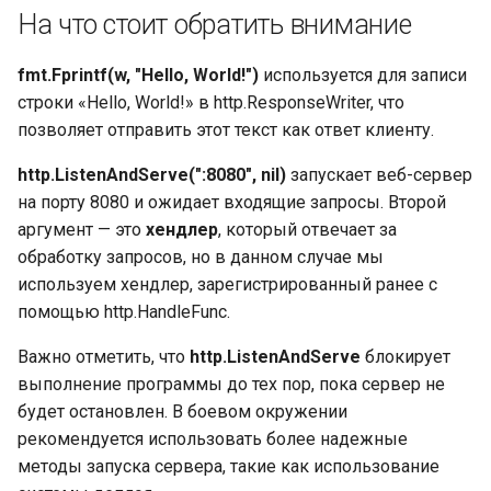
литералы значений
Проверка закрытия кана
Garbage collector. Сборщи
Пакет Golang UTF8
Структура работы Strateg
На что стоит обратить внимание
без блокировки текущей
Динамический тип uint
мусора
EncodeRune
Влияние скорости
Строки в Go
горутины, ограничения
Основные литералы
выполнения на
Применимость и шаги
fmt.Fprintf(w, "Hello, World!")
используется для записи
значений
Динамический тип uint:
используемое
Функции UTF8 RuneCount,
реализации Strategy
Преобразования,
строки «Hello, World!» в http.ResponseWriter, что
Тайм-аут и бегущая стро
максимальное число
пространство памяти
RuneCountInString и Valid
связанные со строками
позволяет отправить этот текст как ответ клиенту.
Основные литералы
Отношения Strategy с
значений: литералы
Закрытие каналов
Динамический тип int
Обозначение Big-O:
Пакет fmt
другими паттернами
Оптимизация компилято
http.ListenAndServe(":8080", nil)
запускает веб-сервер
значений рун
использование
для преобразований
на порту 8080 и ожидает входящие запросы. Второй
Закрытие каналов:
приближения и эвристик
Динамический тип int:
между строками и
Чтение файлов в Go
аргумент — это
хендлер
, который отвечает за
Литералы строковых
решения грубого закрыт
внутреннее устройство
байтовыми срезами
обработку запросов, но в данном случае мы
значений
BubbleSort (сортировка
Запись файлов в Go
используем хендлер, зарегистрированный ранее с
Закрытие каналов:
пузырьком)
Вещественные числа Flo
Другие методы
помощью http.HandleFunc.
Представление литерал
решения вежливого
конкатенации строк
Пакет io
основных числовых
закрытия
Реализация BubbleSort н
Важно отметить, что
http.ListenAndServe
блокирует
Float: внутреннее
значений
Go
устройство
выполнение программы до тех пор, пока сервер не
Подробнее о сравнении
Полезные типы и пакет
Закрытие каналов:
строк
будет остановлен. В боевом окружении
для ввода-вывода:
Какой символ
примеры закрытия
Реализация BubbleSort н
Byte
буферизованный ввод-
рекомендуется использовать более надежные
использовать для лучше
Go: кейсы с
Интерфейсы в Go
вывод
методы запуска сервера, такие как использование
читабельности
Контексты
отсортированным слайс