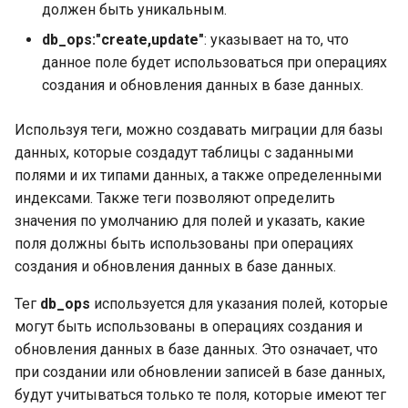
должен быть уникальным.
Замыкания (Closures) и
(а)синхронные системны
Дополнительные
Емкость слайса (capacity)
расписанию
Пример работы стека в
анонимные функции в G
вызовы
подкоманды Go
Функции в Go
Тип reflect.Value и его
db_ops:"create,update"
: указывает на то, что
Отношения Facade с
Golang
значения
Передача слайсов в
Использование каналов 
другими паттернами
данное поле будет использоваться при операциях
Go: отложенные функци
Планировщик в Go: Work
Просмотр документации
Объявления функций
функции
качестве блокировки
Сложность алгоритма. Bi
создания и обновления данных в базе данных.
stealing
пакета Go в браузерах
Variadic и вызовы функц
Рефлексия карт (map)
мьютекса или счетных
Паттерн Abstract Factory
notation
Variadic
Unit-тестирование
семафоров
Механизм append
(абстрактная фабрика)
Используя теги, можно создавать миграции для базы
Конкурентная модель
Введение в элементы
Функция reflect.ValueOf
Упрощение формулы
данных, которые создадут таблицы с заданными
исходного кода
Подробнее об объявлен
Unit-тестирование:
Диалог (пинг-понг) и
Встроенная функция
Структура работы Abstrac
сложности
полями и их типами данных, а также определенными
и вызовах функций
модульный тест
Виды нагрузок
инкапсулирование канал
Append
Метод Canconvert
Factory
индексами. Также теги позволяют определить
Простая демонстрацион
Обозначение Big-O: клас
значения по умолчанию для полей и указать, какие
программа Go
Значения функции
Unit-тестирование: подте
Прибавление чисел
Проверка длины и
Nil слайс
Пакет UTF8
Применимость и шаги
времени
поля должны быть использованы при операциях
пропускной способности
реализации Abstract Fact
создания и обновления данных в базе данных.
Разрывы строк в Go
Что такое тип данных
Бенчмарк
каналов
Сортировка
Карта (map)
Пакет Golang UTF8
Обозначение Big-O:
Тег
db_ops
используется для указания полей, которые
DecodeRune
Отношения Abstract Facto
сравнение
могут быть использованы в операциях создания и
Ключевые слова и
Примитивы или базовы
Блокирование горутины,
Чтение файлов
с другими паттернами
Хэш-карты на других
идентификаторы в Go
типы
операции «попытка-
обновления данных в базе данных. Это означает, что
языках
Пакет Golang UTF8
Обозначение Big-O:
отправка/получить»
Пакет runtime
при создании или обновлении записей в базе данных,
DecodeLastRune
Паттерн Strategy (стратег
улучшение и смена
Базовые типы и основн
Динамические типы int, u
алгоритма
будут учитываться только те поля, которые имеют тег
Реализация хэш-карты G