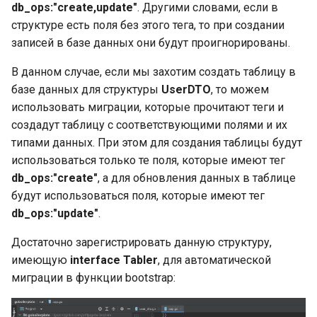
литералы значений
Проверка закрытия кана
Garbage collector. Сборщи
Пакет Golang UTF8
Структура работы Strateg
db_ops:"create,update"
. Другими словами, если в
без блокировки текущей
Динамический тип uint
мусора
EncodeRune
Влияние скорости
Строки в Go
структуре есть поля без этого тега, то при создании
горутины, ограничения
Основные литералы
выполнения на
Применимость и шаги
записей в базе данных они будут проигнорированы.
значений
Динамический тип uint:
используемое
Функции UTF8 RuneCount,
реализации Strategy
Преобразования,
В данном случае, если мы захотим создать таблицу в
Тайм-аут и бегущая стро
максимальное число
пространство памяти
RuneCountInString и Valid
связанные со строками
базе данных для структуры
UserDTO
, то можем
Основные литералы
Отношения Strategy с
использовать миграции, которые прочитают теги и
значений: литералы
Закрытие каналов
Динамический тип int
Обозначение Big-O:
Пакет fmt
другими паттернами
Оптимизация компилято
создадут таблицу с соответствующими полями и их
значений рун
использование
для преобразований
типами данных. При этом для создания таблицы будут
Закрытие каналов:
приближения и эвристик
Динамический тип int:
между строками и
Чтение файлов в Go
использоваться только те поля, которые имеют тег
Литералы строковых
решения грубого закрыт
внутреннее устройство
байтовыми срезами
значений
db_ops:"create"
, а для обновления данных в таблице
BubbleSort (сортировка
Запись файлов в Go
Закрытие каналов:
пузырьком)
будут использоваться поля, которые имеют тег
Вещественные числа Flo
Другие методы
Представление литерал
решения вежливого
db_ops:"update"
.
конкатенации строк
Пакет io
основных числовых
закрытия
Реализация BubbleSort н
Float: внутреннее
Достаточно зарегистрировать данную структуру,
значений
Go
устройство
Подробнее о сравнении
Полезные типы и пакет
имеющую
interface Tabler
, для автоматической
Закрытие каналов:
строк
для ввода-вывода:
миграции в функции bootstrap:
Какой символ
примеры закрытия
Реализация BubbleSort н
Byte
буферизованный ввод-
использовать для лучше
Go: кейсы с
Интерфейсы в Go
вывод
читабельности
Контексты
отсортированным слайс